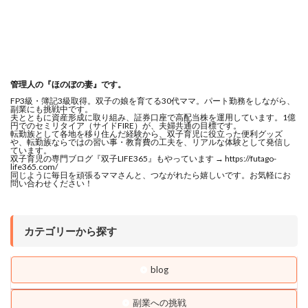
管理人の『ほのぼの妻』です。
FP3級・簿記3級取得。双子の娘を育てる30代ママ。パート勤務をしながら、
副業にも挑戦中です。
夫とともに資産形成に取り組み、証券口座で高配当株を運用しています。1億
円でのセミリタイア（サイドFIRE）が、夫婦共通の目標です。
転勤族として各地を移り住んだ経験から、双子育児に役立った便利グッズ
や、転勤族ならではの習い事・教育費の工夫を、リアルな体験として発信し
ています。
双子育児の専門ブログ『双子LIFE365』もやっています → https://futago-
life365.com/
同じように毎日を頑張るママさんと、つながれたら嬉しいです。お気軽にお
問い合わせください！
カテゴリーから探す
blog
副業への挑戦