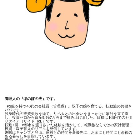
管理人の『ほのぼの夫』です。
FP2級を持つ40代の会社員（管理職）。双子の娘を育てる、転勤族の共働き
パパです。
独身時代の投資失敗を経て、リベ大との出会いをきっかけに家計を立て直
し、投資ゼロから資産8,967万円まで積み上げました。目標は1億円でのセミ
リタイア（サイドFIRE）です。
転勤7回・8都市を渡り歩いた経験を活かして、転勤族ならではの家計管理・
投資・双子育児のリアルを発信しています。
趣味はキャンプと登山。家族との時間を最優先に、お金にも時間にも余裕の
ある暮らしを目指しています。
気軽にお問い合わせください！