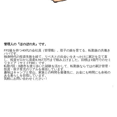
管理人の『ほのぼの夫』です。
FP2級を持つ40代の会社員（管理職）。双子の娘を育てる、転勤族の共働き
パパです。
独身時代の投資失敗を経て、リベ大との出会いをきっかけに家計を立て直
し、投資ゼロから資産8,967万円まで積み上げました。目標は1億円でのセミ
リタイア（サイドFIRE）です。
転勤7回・8都市を渡り歩いた経験を活かして、転勤族ならではの家計管理・
投資・双子育児のリアルを発信しています。
趣味はキャンプと登山。家族との時間を最優先に、お金にも時間にも余裕の
ある暮らしを目指しています。
気軽にお問い合わせください！