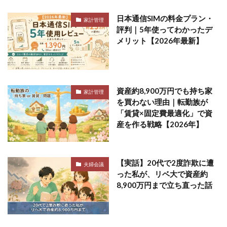
日本通信SIMの料金プラン・
家計管理
評判｜5年使ってわかったデ
メリット【2026年最新】
資産約8,900万円でも持ち家
家計管理
を買わない理由｜転勤族が
「賃貸×固定費最適化」で資
産を作る戦略【2026年】
【実話】20代で2度詐欺に遭
夫婦会議
った私が、リベ大で資産約
8,900万円まで立ち直った話