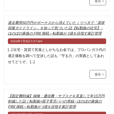
返信
退去費用50万円がボーナスから消えていた｜リベ大で「原状
回復ガイドライン」を知って気づいた話【転勤族の社宅】 -
ほのぼの家族の FIRE 挑戦～転勤族が 1億を目指す家計管理
2026年7月8日 5:57 AM
[…] 社宅・賃貸で見落としがちなお金では、プロパンガス代の
適正価格を調べて交渉した話も「守る力」の実践としてあわ
せてどうぞ。 […]
返信
【固定費削減】保険・通信費・サブスクを見直して年15万円
削減した話｜転勤族×双子育児パパの実録 - ほのぼの家族の
FIRE 挑戦～転勤族が 1億を目指す家計管理