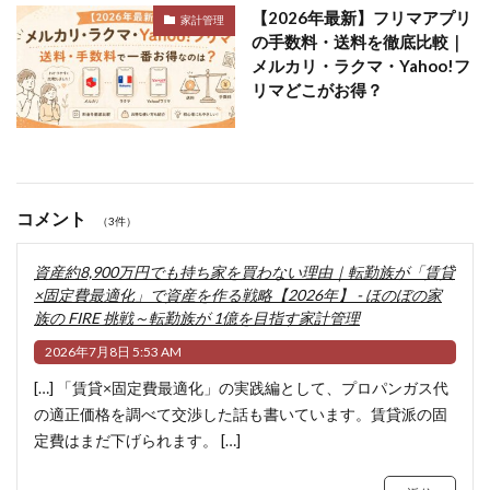
【2026年最新】フリマアプリ
家計管理
の手数料・送料を徹底比較｜
メルカリ・ラクマ・Yahoo!フ
リマどこがお得？
コメント
（3件）
資産約8,900万円でも持ち家を買わない理由｜転勤族が「賃貸
×固定費最適化」で資産を作る戦略【2026年】 - ほのぼの家
族の FIRE 挑戦～転勤族が 1億を目指す家計管理
2026年7月8日 5:53 AM
[…] 「賃貸×固定費最適化」の実践編として、プロパンガス代
の適正価格を調べて交渉した話も書いています。賃貸派の固
定費はまだ下げられます。 […]