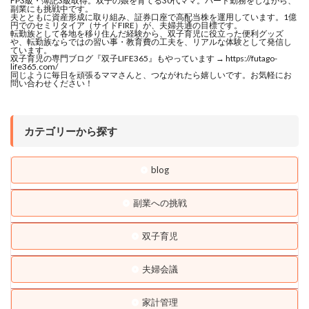
FP3級・簿記3級取得。双子の娘を育てる30代ママ。パート勤務をしながら、
副業にも挑戦中です。
夫とともに資産形成に取り組み、証券口座で高配当株を運用しています。1億
円でのセミリタイア（サイドFIRE）が、夫婦共通の目標です。
転勤族として各地を移り住んだ経験から、双子育児に役立った便利グッズ
や、転勤族ならではの習い事・教育費の工夫を、リアルな体験として発信し
ています。
双子育児の専門ブログ『双子LIFE365』もやっています → https://futago-
life365.com/
同じように毎日を頑張るママさんと、つながれたら嬉しいです。お気軽にお
問い合わせください！
カテゴリーから探す
blog
副業への挑戦
双子育児
夫婦会議
家計管理