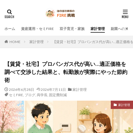
ホーム
資産運用・セミFIRE
双子育児・家族
家計管理
副業への挑戦
HOME
家計管理
【賃貸・社宅】プロパンガス代が高い…適正価格
【賃貸・社宅】プロパンガス代が高い…適正価格を
調べて交渉した結果と、転勤族が実際にやった節約
術
2026年6月28日
2026年7月11日
家計管理
セミFIRE
,
ブログ
,
両学長
,
固定費削減
家計管理