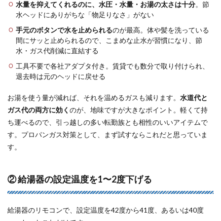
水量を抑えてくれるのに、水圧・水量・お湯の太さは十分
。節
水ヘッドにありがちな「物足りなさ」がない
手元のボタンで水を止められる
のが最高。体や髪を洗っている
間にサッと止められるので、こまめな止水が習慣になり、節
水・ガス代削減に直結する
工具不要で各社アダプタ付き。賃貸でも数分で取り付けられ、
退去時は元のヘッドに戻せる
お湯を使う量が減れば、それを温めるガスも減ります。
水道代と
ガス代の両方に効く
のが、地味ですが大きなポイント。軽くて持
ち運べるので、引っ越しの多い転勤族とも相性のいいアイテムで
す。プロパンガス対策として、まず試すならこれだと思っていま
す。
② 給湯器の設定温度を1〜2度下げる
給湯器のリモコンで、設定温度を42度から41度、あるいは40度