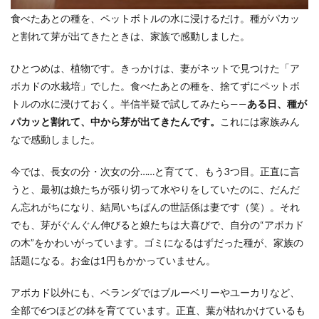
食べたあとの種を、ペットボトルの水に浸けるだけ。種がパカッ
と割れて芽が出てきたときは、家族で感動しました。
ひとつめは、植物です。きっかけは、妻がネットで見つけた「ア
ボカドの水栽培」でした。食べたあとの種を、捨てずにペットボ
トルの水に浸けておく。半信半疑で試してみたら——
ある日、種が
パカッと割れて、中から芽が出てきたんです。
これには家族みん
なで感動しました。
今では、長女の分・次女の分……と育てて、もう3つ目。正直に言
うと、最初は娘たちが張り切って水やりをしていたのに、だんだ
ん忘れがちになり、結局いちばんの世話係は妻です（笑）。それ
でも、芽がぐんぐん伸びると娘たちは大喜びで、自分の“アボカド
の木”をかわいがっています。ゴミになるはずだった種が、家族の
話題になる。お金は1円もかかっていません。
アボカド以外にも、ベランダではブルーベリーやユーカリなど、
全部で6つほどの鉢を育てています。正直、葉が枯れかけているも