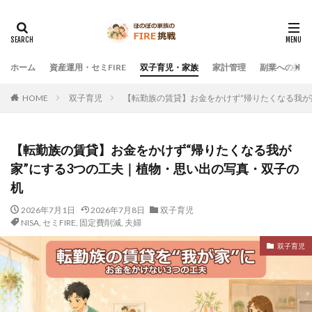
ホーム
資産運用・セミFIRE
双子育児・家族
家計管理
副業への挑戦
HOME
双子育児
【転勤族の賃貸】お金をかけず“帰りたくなる我が
【転勤族の賃貸】お金をかけず“帰りたくなる我が
家”にする3つの工夫｜植物・思い出の写真・双子の
机
2026年7月1日
2026年7月8日
双子育児
NISA
,
セミFIRE
,
固定費削減
,
夫婦
双子育児