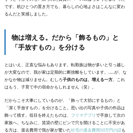
です。机ひとつの置き方でも、暮らしの心地よさはこんなに変わ
るんだと実感しました。
物は増える。だから「飾るもの」と
「手放すもの」を分ける
とはいえ、正直な悩みもあります。転勤族は物が多いと引っ越し
が大変なので、我が家は定期的に断捨離をしています。……が、な
かなか物は減りません。むしろ
子供のものは、増える一方
。これ
はもう、子育て中の宿命かもしれません（笑）。
だからこそ大事にしているのが、「飾って大切にするもの」と
「潔く手放すもの」を分けること。思い出の写真や子供の作品は
飾って残す。役目を終えたものは、
フリマアプリ
で手放して次の
家族へ。ちなみに、賃貸の壁にピンで穴を開けることに不安があ
る方は、退去費用で我が家が驚いた
社宅の退去費用50万円の話
も