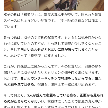
双子の机は「横並び」に。部屋の真ん中が空いて、限られた賃貸
スペースにちょうどいい配置です。（学用品の名前などは加工し
ています）
みっつめは、双子の学習机の配置です。もともとは机を向かい合
わせに置いていたのですが、引っ越しで部屋が少し狭くなったこ
と、そして
向かい合わせだとお互いに気が散ってしまう
ことか
ら、思い切って「横並び」に変えました。
これが、想像以上に良かったんです。今の配置だと、部屋の扉を
開けたときに双子がふたりともリビング側を向く形になります。
おかげで、
妻がカウンターキッチンで料理をしながらでも、娘た
ちと顔を見て話せる。
宿題も、隣同士で一緒に取り組めます。
そして何より、
2人が並んで宿題をしている姿を、正面から見られ
るのがたまらなくかわいい。
横並びにしたことで部屋の真ん中が
すっきり空くのも、限られた賃貸スペースにはちょうどよかった