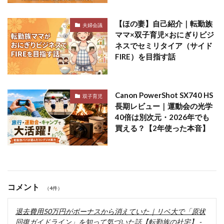
【ほの妻】自己紹介｜転勤族
夫婦会議
ママ×双子育児×おにぎりビジ
ネスでセミリタイア（サイド
FIRE）を目指す話
Canon PowerShot SX740 HS
双子育児
長期レビュー｜運動会の光学
40倍は別次元・2026年でも
買える？【2年使った本音】
コメント
（4件）
退去費用50万円がボーナスから消えていた｜リベ大で「原状
回復ガイドライン」を知って気づいた話【転勤族の社宅】 -