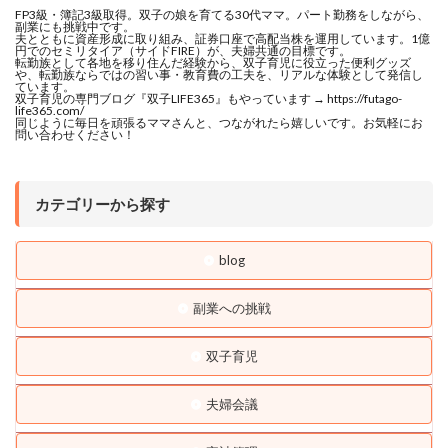
FP3級・簿記3級取得。双子の娘を育てる30代ママ。パート勤務をしながら、
副業にも挑戦中です。
夫とともに資産形成に取り組み、証券口座で高配当株を運用しています。1億
円でのセミリタイア（サイドFIRE）が、夫婦共通の目標です。
転勤族として各地を移り住んだ経験から、双子育児に役立った便利グッズ
や、転勤族ならではの習い事・教育費の工夫を、リアルな体験として発信し
ています。
双子育児の専門ブログ『双子LIFE365』もやっています → https://futago-
life365.com/
同じように毎日を頑張るママさんと、つながれたら嬉しいです。お気軽にお
問い合わせください！
カテゴリーから探す
blog
副業への挑戦
双子育児
夫婦会議