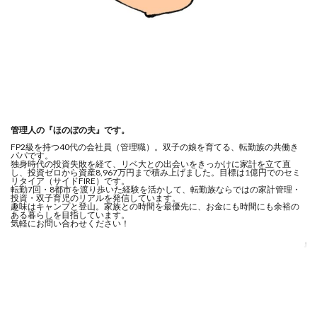
管理人の『ほのぼの夫』です。
FP2級を持つ40代の会社員（管理職）。双子の娘を育てる、転勤族の共働き
パパです。
独身時代の投資失敗を経て、リベ大との出会いをきっかけに家計を立て直
し、投資ゼロから資産8,967万円まで積み上げました。目標は1億円でのセミ
リタイア（サイドFIRE）です。
転勤7回・8都市を渡り歩いた経験を活かして、転勤族ならではの家計管理・
投資・双子育児のリアルを発信しています。
趣味はキャンプと登山。家族との時間を最優先に、お金にも時間にも余裕の
ある暮らしを目指しています。
気軽にお問い合わせください！