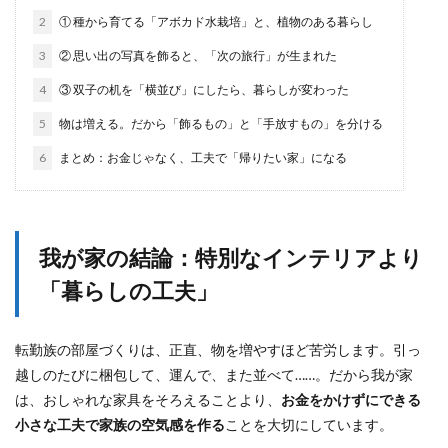
2
① 種から育てる「アボカド水栽培」と、植物のある暮らし
3
② 思い出の写真を飾ると、「次の旅行」が生まれた
4
③ 双子の机を「横並び」にしたら、暮らしが変わった
5
物は増える。だから「飾るもの」と「手放すもの」を分ける
6
まとめ：お金じゃなく、工夫で「帰りたい家」になる
我が家の結論：特別なインテリアより
「暮らしの工夫」
転勤族の部屋づくりは、正直、物を増やすほど苦労します。引っ
越しのたびに梱包して、運んで、また並べて……。だから我が家
は、おしゃれな家具をそろえることより、
お金をかけずにできる
小さな工夫で家族の空気感を作る
ことを大切にしています。