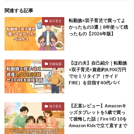
関連する記事
転勤族×双子育児で買ってよ
双子育児
かったもの3選｜8年使って残
ったもの【2026年版】
【ほの夫】自己紹介｜転勤族
夫婦会議
×双子育児×資産約8,900万円
でセミリタイア（サイド
FIRE）を目指す40代パパ
【正直レビュー】Amazonキ
双子育児
ッズタブレットを5歳で買っ
て後悔した話｜Fire HD 10を
Amazon Kidsで立て直すまで