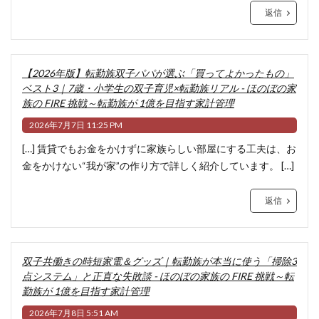
返信
【2026年版】転勤族双子パパが選ぶ「買ってよかったもの」
ベスト3｜7歳・小学生の双子育児×転勤族リアル - ほのぼの家
族の FIRE 挑戦～転勤族が 1億を目指す家計管理
2026年7月7日 11:25 PM
[…] 賃貸でもお金をかけずに家族らしい部屋にする工夫は、お
金をかけない“我が家”の作り方で詳しく紹介しています。 […]
返信
双子共働きの時短家電＆グッズ｜転勤族が本当に使う「掃除3
点システム」と正直な失敗談 - ほのぼの家族の FIRE 挑戦～転
勤族が 1億を目指す家計管理
2026年7月8日 5:51 AM