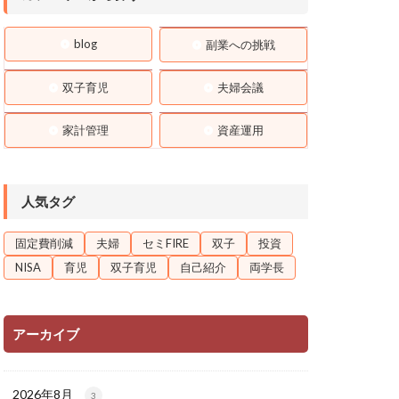
blog
副業への挑戦
双子育児
夫婦会議
家計管理
資産運用
人気タグ
固定費削減
夫婦
セミFIRE
双子
投資
NISA
育児
双子育児
自己紹介
両学長
アーカイブ
2026年8月
3