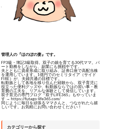
管理人の『ほのぼの妻』です。
FP3級・簿記3級取得。双子の娘を育てる30代ママ。パ
ート勤務をしながら、副業にも挑戦中です。
夫とともに資産形成に取り組み、証券口座で高配当株
を運用しています。1億円でのセミリタイア（サイド
FIRE）が、夫婦共通の目標です。
転勤族として各地を移り住んだ経験から、双子育児に
役立った便利グッズや、転勤族ならではの習い事・教
育費の工夫を、リアルな体験として発信しています。
双子育児の専門ブログ『双子LIFE365』もやっていま
す → https://futago-life365.com/
同じように毎日を頑張るママさんと、つながれたら嬉
しいです。お気軽にお問い合わせください！
カテゴリーから探す