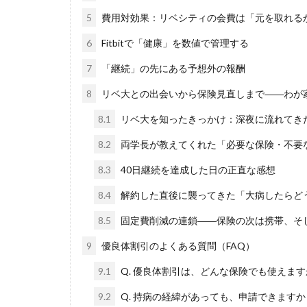
5
費用対効果：リベシティの会費は「元を取れる
6
Fitbitで「健康」を数値で管理する
7
「継続」の先にある予想外の報酬
8
リベ大との出会いから保険見直しまで――わが家
8.1
リベ大を知ったきっかけ：深夜に流れてき
8.2
両学長が教えてくれた「必要な保険・不要
8.3
40日継続を達成した日の正直な感想
8.4
解約した直後に襲ってきた「大病したらど
8.5
固定費削減の連鎖――保険の次は携帯、そ
9
優良体割引のよくある質問（FAQ）
9.1
Q. 優良体割引は、どんな保険でも使えます
9.2
Q. 持病の経緯があっても、申請できますか