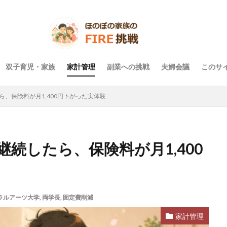
双子育児・家族
家計管理
副業への挑戦
夫婦会議
このサ
ら、保険料が月1,400円下がった実体験
継続したら、保険料が月1,400
ラルアーツ大学
,
両学長
,
固定費削減
家計管理