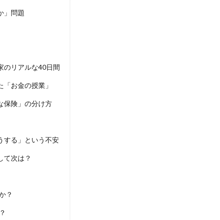
か」問題
のリアルな40日間
た「お金の授業」
な保険」の分け方
うする」という不安
して次は？
か？
？