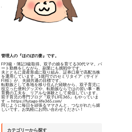
管理人の『ほのぼの妻』です。
FP3級・簿記3級取得。双子の娘を育てる30代ママ。パ
ート勤務をしながら、副業にも挑戦中です。
夫とともに資産形成に取り組み、証券口座で高配当株
を運用しています。1億円でのセミリタイア（サイド
FIRE）が、夫婦共通の目標です。
転勤族として各地を移り住んだ経験から、双子育児に
役立った便利グッズや、転勤族ならではの習い事・教
育費の工夫を、リアルな体験として発信しています。
双子育児の専門ブログ『双子LIFE365』もやっていま
す → https://futago-life365.com/
同じように毎日を頑張るママさんと、つながれたら嬉
しいです。お気軽にお問い合わせください！
カテゴリーから探す