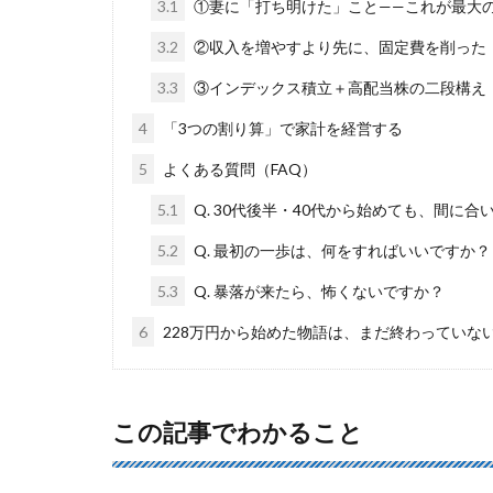
3.1
①妻に「打ち明けた」こと——これが最大
3.2
②収入を増やすより先に、固定費を削った
3.3
③インデックス積立＋高配当株の二段構え
4
「3つの割り算」で家計を経営する
5
よくある質問（FAQ）
5.1
Q. 30代後半・40代から始めても、間に合
5.2
Q. 最初の一歩は、何をすればいいですか？
5.3
Q. 暴落が来たら、怖くないですか？
6
228万円から始めた物語は、まだ終わっていな
この記事でわかること