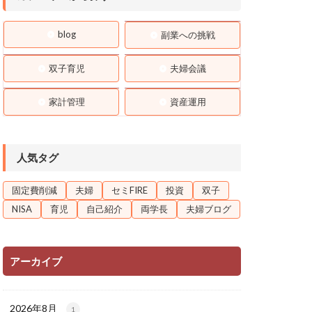
blog
副業への挑戦
双子育児
夫婦会議
家計管理
資産運用
人気タグ
固定費削減
夫婦
セミFIRE
投資
双子
NISA
育児
自己紹介
両学長
夫婦ブログ
アーカイブ
2026年8月
1