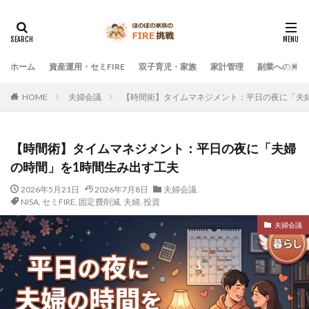
ホーム
資産運用・セミFIRE
双子育児・家族
家計管理
副業への挑戦
HOME
夫婦会議
【時間術】タイムマネジメント：平日の夜に「夫
【時間術】タイムマネジメント：平日の夜に「夫婦
の時間」を1時間生み出す工夫
2026年5月21日
2026年7月8日
夫婦会議
NISA
,
セミFIRE
,
固定費削減
,
夫婦
,
投資
夫婦会議