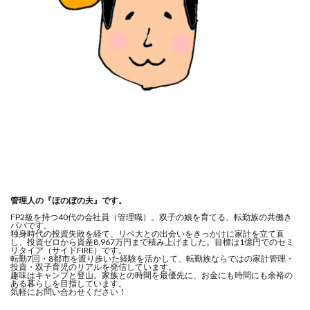
管理人の『ほのぼの夫』です。
FP2級を持つ40代の会社員（管理職）。双子の娘を育てる、転勤族の共働き
パパです。
独身時代の投資失敗を経て、リベ大との出会いをきっかけに家計を立て直
し、投資ゼロから資産8,967万円まで積み上げました。目標は1億円でのセミ
リタイア（サイドFIRE）です。
転勤7回・8都市を渡り歩いた経験を活かして、転勤族ならではの家計管理・
投資・双子育児のリアルを発信しています。
趣味はキャンプと登山。家族との時間を最優先に、お金にも時間にも余裕の
ある暮らしを目指しています。
気軽にお問い合わせください！