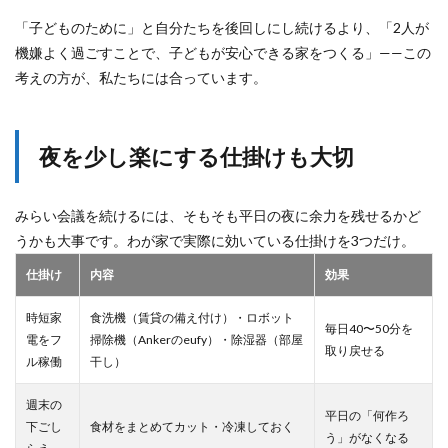
「子どものために」と自分たちを後回しにし続けるより、「2人が
機嫌よく過ごすことで、子どもが安心できる家をつくる」——この
考えの方が、私たちには合っています。
夜を少し楽にする仕掛けも大切
みらい会議を続けるには、そもそも平日の夜に余力を残せるかど
うかも大事です。わが家で実際に効いている仕掛けを3つだけ。
仕掛け
内容
効果
時短家
食洗機（賃貸の備え付け）・ロボット
毎日40〜50分を
電をフ
掃除機（Ankerのeufy）・除湿器（部屋
取り戻せる
ル稼働
干し）
週末の
平日の「何作ろ
下ごし
食材をまとめてカット・冷凍しておく
う」がなくなる