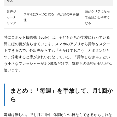
らえ
音声ジ
頭がクリアになっ
スマホに5〜10分喋る→AIが頭の中を整
ャーナ
て会話がしやすく
理
リング
なる
特にロボット掃除機（eufy）は、子どもたちが学校に行っている
間にほの妻が走らせています。スマホのアプリから掃除をスター
トできるので、外出先からでも「今かけておこう」とボタンひと
つ。帰宅すると床がきれいになっている。「掃除しなきゃ」とい
う小さなプレッシャーが1つ減るだけで、気持ちの余裕がぜんぜん
違います。
まとめ：「毎週」を手放して、月1回か
ら
毎週は難しい。でも月に1回、体調がいい日ならできるかもしれな