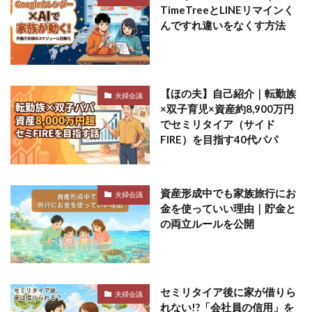
TimeTreeとLINEリマインく
んですれ違いをなくす方法
【ほの夫】自己紹介｜転勤族
夫婦会議
×双子育児×資産約8,900万円
でセミリタイア（サイド
FIRE）を目指す40代パパ
資産形成中でも家族旅行にお
夫婦会議
金を使っていい理由｜貯金と
の両立ルールを公開
セミリタイア後に家が借りら
夫婦会議
れない!?「会社員の信用」を