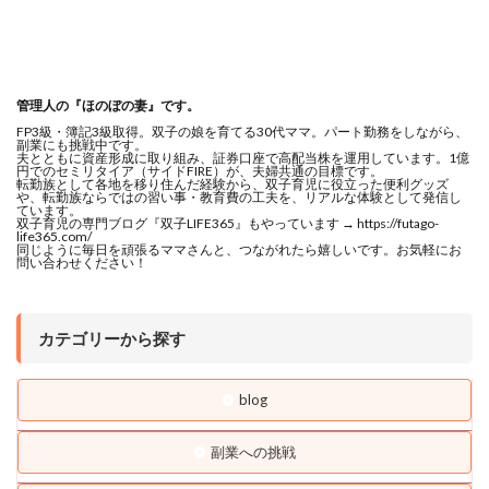
管理人の『ほのぼの妻』です。
FP3級・簿記3級取得。双子の娘を育てる30代ママ。パート勤務をしながら、
副業にも挑戦中です。
夫とともに資産形成に取り組み、証券口座で高配当株を運用しています。1億
円でのセミリタイア（サイドFIRE）が、夫婦共通の目標です。
転勤族として各地を移り住んだ経験から、双子育児に役立った便利グッズ
や、転勤族ならではの習い事・教育費の工夫を、リアルな体験として発信し
ています。
双子育児の専門ブログ『双子LIFE365』もやっています → https://futago-
life365.com/
同じように毎日を頑張るママさんと、つながれたら嬉しいです。お気軽にお
問い合わせください！
カテゴリーから探す
blog
副業への挑戦