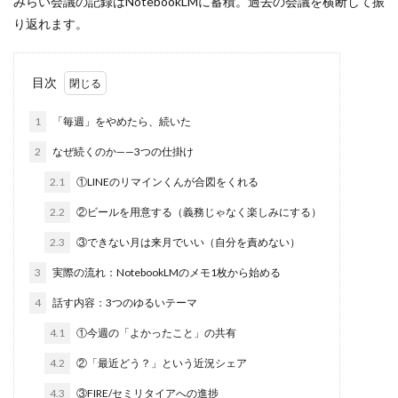
みらい会議の記録はNotebookLMに蓄積。過去の会議を横断して振
り返れます。
目次
1
「毎週」をやめたら、続いた
2
なぜ続くのか——3つの仕掛け
2.1
①LINEのリマインくんが合図をくれる
2.2
②ビールを用意する（義務じゃなく楽しみにする）
2.3
③できない月は来月でいい（自分を責めない）
3
実際の流れ：NotebookLMのメモ1枚から始める
4
話す内容：3つのゆるいテーマ
4.1
①今週の「よかったこと」の共有
4.2
②「最近どう？」という近況シェア
4.3
③FIRE/セミリタイアへの進捗