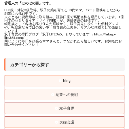
管理人の『ほのぼの妻』です。
FP3級・簿記3級取得。双子の娘を育てる30代ママ。パート勤務をしながら、
副業にも挑戦中です。
夫とともに資産形成に取り組み、証券口座で高配当株を運用しています。1億
円でのセミリタイア（サイドFIRE）が、夫婦共通の目標です。
転勤族として各地を移り住んだ経験から、双子育児に役立った便利グッズ
や、転勤族ならではの習い事・教育費の工夫を、リアルな体験として発信し
ています。
双子育児の専門ブログ『双子LIFE365』もやっています → https://futago-
life365.com/
同じように毎日を頑張るママさんと、つながれたら嬉しいです。お気軽にお
問い合わせください！
カテゴリーから探す
blog
副業への挑戦
双子育児
夫婦会議