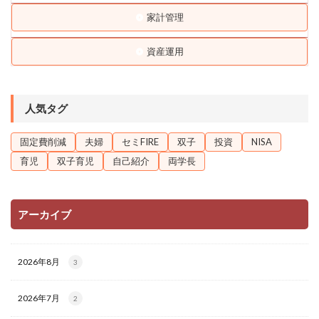
家計管理
資産運用
人気タグ
固定費削減
夫婦
セミFIRE
双子
投資
NISA
育児
双子育児
自己紹介
両学長
アーカイブ
2026年8月
3
2026年7月
2