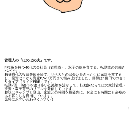
管理人の『ほのぼの夫』です。
FP2級を持つ40代の会社員（管理職）。双子の娘を育てる、転勤族の共働き
パパです。
独身時代の投資失敗を経て、リベ大との出会いをきっかけに家計を立て直
し、投資ゼロから資産8,967万円まで積み上げました。目標は1億円でのセミ
リタイア（サイドFIRE）です。
転勤7回・8都市を渡り歩いた経験を活かして、転勤族ならではの家計管理・
投資・双子育児のリアルを発信しています。
趣味はキャンプと登山。家族との時間を最優先に、お金にも時間にも余裕の
ある暮らしを目指しています。
気軽にお問い合わせください！